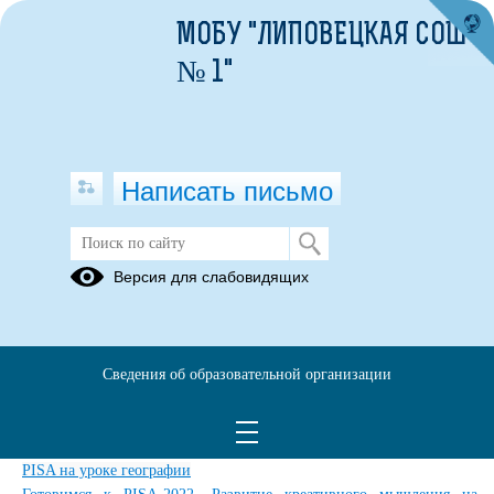
МОБУ "ЛИПОВЕЦКАЯ СОШ
№ 1"
Написать письмо
Видеоуроки от практиков
Версия для слабовидящих
20.11.2021
Готовимся к оценке качества образования в формате PIS
A
История
России
Сведения об образовательной организации
Готовимся к PISA-2022. Финансовая грамотность и
обществознание
PISA на уроке географи
и