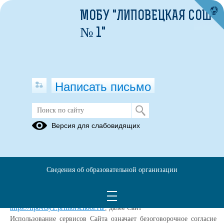
МОБУ "ЛИПОВЕЦКАЯ СОШ
№ 1"
Написать письмо
Политика конфиденциальности
Версия для слабовидящих
Настоящая Политика конфиденциальности (далее – Политика
конфиденциальности) персональных данных Муниципальное
общеобразовательное бюджетное учреждение "Липовецкая средняя
Сведения об образовательной организации
общеобразовательная школа №1 Октябрьского муниципального
округа", (далее – Администрация Сайта) применяется при
использовании в сети Интернет по адресу:
https://lipovtsy1.primorschool.ru/
, далее Сайт
Использование сервисов Сайта означает безоговорочное согласие