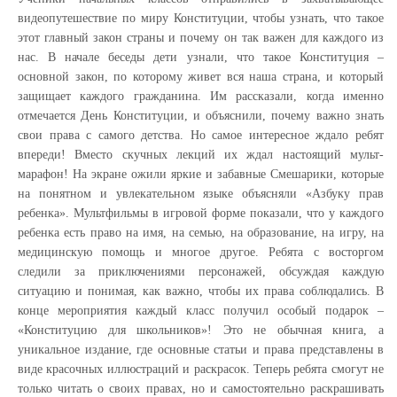
видеопутешествие по миру Конституции, чтобы узнать, что такое
этот главный закон страны и почему он так важен для каждого из
нас. В начале беседы дети узнали, что такое Конституция –
основной закон, по которому живет вся наша страна, и который
защищает каждого гражданина. Им рассказали, когда именно
отмечается День Конституции, и объяснили, почему важно знать
свои права с самого детства. Но самое интересное ждало ребят
впереди! Вместо скучных лекций их ждал настоящий мульт-
марафон! На экране ожили яркие и забавные Смешарики, которые
на понятном и увлекательном языке объясняли «Азбуку прав
ребенка». Мультфильмы в игровой форме показали, что у каждого
ребенка есть право на имя, на семью, на образование, на игру, на
медицинскую помощь и многое другое. Ребята с восторгом
следили за приключениями персонажей, обсуждая каждую
ситуацию и понимая, как важно, чтобы их права соблюдались. В
конце мероприятия каждый класс получил особый подарок –
«Конституцию для школьников»! Это не обычная книга, а
уникальное издание, где основные статьи и права представлены в
виде красочных иллюстраций и раскрасок. Теперь ребята смогут не
только читать о своих правах, но и самостоятельно раскрашивать