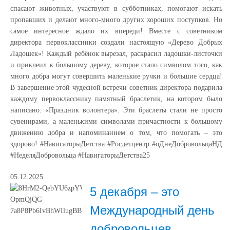
спасают животных, участвуют в субботниках, помогают искать
пропавших и делают много-много других хороших поступков. Но
самое интересное ждало их впереди! Вместе с советником
директора первоклассники создали настоящую «Дерево Добрых
Ладошек»! Каждый ребёнок вырезал, раскрасил ладошки-листочки
и приклеил к большому дереву, которое стало символом того, как
много добра могут совершить маленькие ручки и большие сердца!
В завершение этой чудесной встречи советник директора подарила
каждому первокласснику памятный браслетик, на котором было
написано: «Праздник волонтера». Эти браслеты стали не просто
сувенирами, а маленькими символами причастности к большому
движению добра и напоминанием о том, что помогать – это
здорово! #НавигаторыДетства #Росдетцентр #оДнеДобровольцаНД
#НеделяДобровольца #НавигаторыДетства25
05.12.2025
5 декабря – это
Международный день
добровольцев