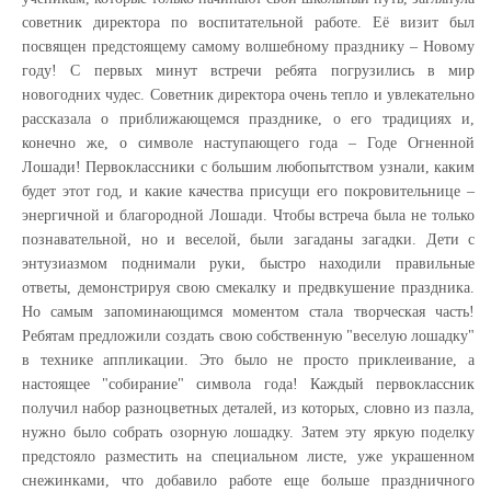
советник директора по воспитательной работе. Её визит был
посвящен предстоящему самому волшебному празднику – Новому
году! С первых минут встречи ребята погрузились в мир
новогодних чудес. Советник директора очень тепло и увлекательно
рассказала о приближающемся празднике, о его традициях и,
конечно же, о символе наступающего года – Годе Огненной
Лошади! Первоклассники с большим любопытством узнали, каким
будет этот год, и какие качества присущи его покровительнице –
энергичной и благородной Лошади. Чтобы встреча была не только
познавательной, но и веселой, были загаданы загадки. Дети с
энтузиазмом поднимали руки, быстро находили правильные
ответы, демонстрируя свою смекалку и предвкушение праздника.
Но самым запоминающимся моментом стала творческая часть!
Ребятам предложили создать свою собственную "веселую лошадку"
в технике аппликации. Это было не просто приклеивание, а
настоящее "собирание" символа года! Каждый первоклассник
получил набор разноцветных деталей, из которых, словно из пазла,
нужно было собрать озорную лошадку. Затем эту яркую поделку
предстояло разместить на специальном листе, уже украшенном
снежинками, что добавило работе еще больше праздничного