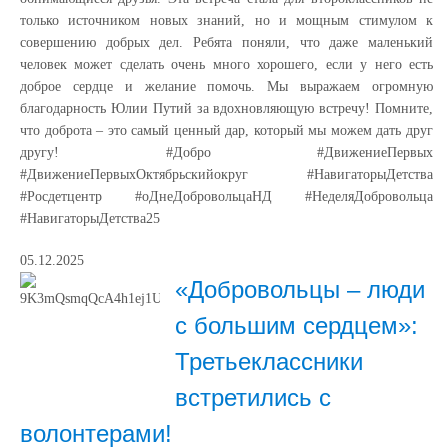
только источником новых знаний, но и мощным стимулом к
совершению добрых дел. Ребята поняли, что даже маленький
человек может сделать очень много хорошего, если у него есть
доброе сердце и желание помочь. Мы выражаем огромную
благодарность Юлии Путий за вдохновляющую встречу! Помните,
что доброта – это самый ценный дар, который мы можем дать друг
другу! #Добро #ДвижениеПервых
#ДвижениеПервыхОктябрьскийокруг #НавигаторыДетства
#Росдетцентр #оДнеДобровольцаНД #НеделяДобровольца
#НавигаторыДетства25
05.12.2025
«Добровольцы – люди
с большим сердцем»:
Третьеклассники
встретились с
волонтерами!