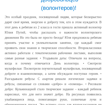
(волонтеров)!
Это особый праздник, посвященный людям, которые бескорыстно
дарят своё время, энергию и доброту тем, кто в этом нуждается. В
этот день к ребятам из 2 класса в гости пришла активный волонтер
Юлия Путий, чтобы рассказать о важности волонтерского
движения Но это была не просто беседа! Юля предложила ребятам
принять участие в увлекательном занятии, где каждый смог
проявить свои знания и творческие способности. Второклассники
активно работали с тематическими рабочими листами, выполняя
самые разные задания: • Угадывали даты: Отвечали на вопросы,
когда и почему отмечается День волонтера. • Смотрели
мультфильм: Посмотрели поучительный мультфильм, посвященный
доброте и взаимопомощи, а затем обсуждали поступки героев. •
Разгадывали ребусы: С азартом решали логические задачки и
ребусы, связанные со словами «добро» и «помощь». • Рисовали
добро: Кульминацией стало творческое задание – каждый ребенок
нарисовал, что для него значит добро. На рисунках появились
улыбающиеся лица, помогающие руки, солнечные лучи и
обнимающиеся друзья. Эта встреча стала для второклассников не