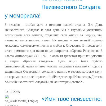
Неизвестного Солдата
у мемориала!
3 декабря – особая дата в истории нашей страны. Это День
Неизвестного Солдата! В этот день мы с глубоким уважением
вспоминаем всех воинов, отдавших свои жизни за Родину, чьи
имена остались неизвестными. Их подвиг – это вечный пример
мужества, самоотверженности и любви к Отечеству. В преддверии
этого памятного дня наши юные патриоты, «Орлята России» из 3
класса Липовецкой СОШ №1, с особым трепетом приняли участие
в акции «Красная гвоздика». Цель акции была глубоко
символичной: через личное участие выразить уважение к подвигу
защитников Отечества и сохранить память о героях, которые так и
не вернулись с полей сражений. #Росдетцентр #НавигаторыДетства
#оДнеНеизвестногоСолдатаНД #НавигаторыДетства25
03.12.2025
«Имя твоё неизвестно,