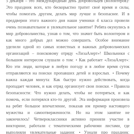
5 декабря – это Международный день добровольцев (волонтеров)!
Это праздник всех, кто бескорыстно тратит своё время и силы,
чтобы помогать другим, делать мир лучше и безопаснее. И в
преддверии этого важного дня наши ученики 4 класса провели
очень познавательное и увлекательное занятие! Ребята окунулись в
мир добровольчества, узнав о том, что значит быть волонтером и
как много добрых дел можно совершить. Особое внимание
уделили одной из самых известных и важных добровольческих
организаций – поисковому отряду «ЛизаАлерт»! Школьники с
большим интересом слушали о том: • Как работает «ЛизаАлерт»:
Кто эти люди, которые в любую погоду и в любое время суток
отправляются на поиски пропавших детей и взрослых. • Почему
важна каждая минута: Как быстро нужно действовать, когда
пропадает человек, и как отряд организует свои поиски. • Правила
безопасности: Что нужно делать, чтобы не потеряться, и как
помочь, если потерялся кто-то другой. Эта информация произвела
на ребят большое впечатление, показав им пример настоящего
мужества и самоотверженности. Но на этом занятие не
закончилось! Четвероклассники активно приняли участие в
викторине, работали с тематическими рабочими листами, где
выполняли увлекательные задания: • Узнали про праздник: