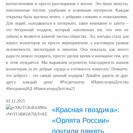
впечатлениями и просто разговаривая о жизни. Это были минуты,
наполненные теплом, улыбками и взаимным интересом. Каждая
открытка была вручена лично, с добрыми словами и пожеланиями.
Для людей, находящихся в интернате, такое внимание и забота –
это бесценный подарок, который напоминает им, что они не
забыты и являются важной частью общества. Эта поездка стала для
наших волонтеров не просто мероприятием, а настоящим уроком
человечности, милосердия и эмпатии. Она показала, как много
радости можно подарить, просто уделив время и внимание тем, кто
в этом нуждается. Мы выражаем огромную благодарность нашим
волонтерам за их добрые сердца и готовность помогать! Помните,
что доброта – это самый ценный подарок! Давайте дарить её друг
другу каждый день! #Росдетцентр #НавигаторыДетства
#безграницНД #НавигаторыДетства25
03.12.2025
«Красная гвоздика»:
«Орлята России»
почтили память