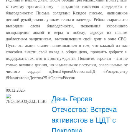
Родины и наших дней. После беседы третьеклассники приступили
к самому трогательному – созданию символов поддержки и
благодарности: Письма солдатам: Каждое письмо, написанное
детской рукой, стало лучиком тепла и надежды. Ребята старательно
выводили слова благодарности, пожелания скорейшего
возвращения домой и веры в победу, адресуя их нашим
доблестным защитникам, выполняющим свой долг в зоне СВО.
Пусть эта акция станет напоминанием о том, что каждый из нас
способен внести свой вклад в общее дело, проявить доброту и
поддержать тех, кто в этом нуждается. Помните: героизм – это не
только великие деяния, но и маленькие поступки, совершаемые от
чистого сердца! #ДеньГероевОтечестваНД #Росдетцентр
#НавигаторыДетства25 #ОрлятаРоссии
09.12.2025
День Героев
Отечества: Встреча
активистов в ЦДТ с
Покровка