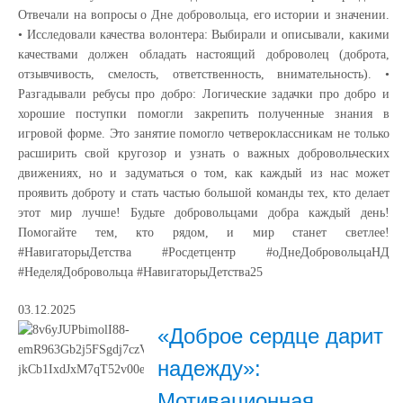
Отвечали на вопросы о Дне добровольца, его истории и значении.
• Исследовали качества волонтера: Выбирали и описывали, какими
качествами должен обладать настоящий доброволец (доброта,
отзывчивость, смелость, ответственность, внимательность). •
Разгадывали ребусы про добро: Логические задачки про добро и
хорошие поступки помогли закрепить полученные знания в
игровой форме. Это занятие помогло четвероклассникам не только
расширить свой кругозор и узнать о важных добровольческих
движениях, но и задуматься о том, как каждый из нас может
проявить доброту и стать частью большой команды тех, кто делает
этот мир лучше! Будьте добровольцами добра каждый день!
Помогайте тем, кто рядом, и мир станет светлее!
#НавигаторыДетства #Росдетцентр #оДнеДобровольцаНД
#НеделяДобровольца #НавигаторыДетства25
03.12.2025
«Доброе сердце дарит
надежду»:
Мотивационная