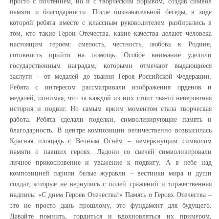
просто с почтением, но и с творческим порывом, создав символ
памяти и благодарности. После познавательной беседы, в ходе
которой ребята вместе с классным руководителем разбирались в
том, кто такие Герои Отечества. какие качества делают человека
настоящим героем: смелость, честность, любовь к Родине,
готовность прийти на помощь. Особое внимание уделили
государственным наградам, которыми отмечают выдающиеся
заслуги – от медалей до звания Героя Российской Федерации.
Ребята с интересом рассматривали изображения орденов и
медалей, понимая, что за каждой из них стоит чья-то невероятная
история и подвиг. Но самым ярким моментом стала творческая
работа. Ребята сделали поделки, символизирующие память и
благодарность. В центре композиции величественно возвысилась
Красная площадь с Вечным Огнём – немеркнущим символом
памяти о павших героях. Ладони со свечей символизировали
личное прикосновение и уважение к подвигу. А в небе над
композицией парили белые журавли – вестники мира и души
солдат, которые не вернулись с полей сражений и торжественная
надпись: «С днем Героев Отечества!» Память о Героях Отечества –
это не просто дань прошлому, это фундамент для будущего.
Давайте помнить, гордиться и вдохновляться их примером,