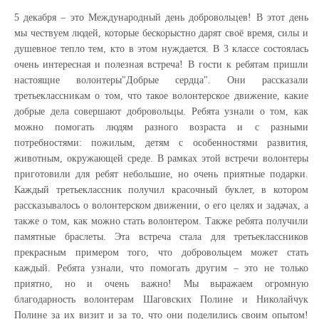
5 декабря – это Международный день добровольцев! В этот день
мы чествуем людей, которые бескорыстно дарят своё время, силы и
душевное тепло тем, кто в этом нуждается. В 3 классе состоялась
очень интересная и полезная встреча! В гости к ребятам пришли
настоящие волонтеры"Добрые сердца". Они рассказали
третьеклассникам о том, что такое волонтерское движение, какие
добрые дела совершают добровольцы. Ребята узнали о том, как
можно помогать людям разного возраста и с разными
потребностями: пожилым, детям с особенностями развития,
животным, окружающей среде. В рамках этой встречи волонтеры
приготовили для ребят небольшие, но очень приятные подарки.
Каждый третьеклассник получил красочный буклет, в котором
рассказывалось о волонтерском движении, о его целях и задачах, а
также о том, как можно стать волонтером. Также ребята получили
памятные браслеты. Эта встреча стала для третьеклассников
прекрасным примером того, что ️добровольцем может стать
каждый. Ребята узнали, что помогать другим – это не только
приятно, но и очень важно! Мы выражаем огромную
благодарность волонтерам Шаговских Полине и Николайчук
Полине за их визит и за то, что они поделились своим опытом!