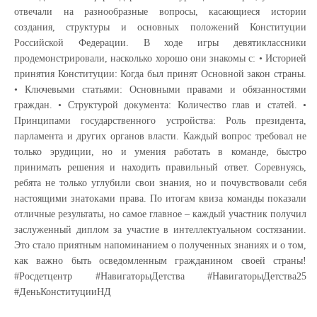
отвечали на разнообразные вопросы, касающиеся истории
создания, структуры и основных положений Конституции
Российской Федерации. В ходе игры девятиклассники
продемонстрировали, насколько хорошо они знакомы с: • Историей
принятия Конституции: Когда был принят Основной закон страны.
• Ключевыми статьями: Основными правами и обязанностями
граждан. • Структурой документа: Количество глав и статей. •
Принципами государственного устройства: Роль президента,
парламента и других органов власти. Каждый вопрос требовал не
только эрудиции, но и умения работать в команде, быстро
принимать решения и находить правильный ответ. Соревнуясь,
ребята не только углубили свои знания, но и почувствовали себя
настоящими знатоками права. По итогам квиза команды показали
отличные результаты, но самое главное – каждый участник получил
заслуженный диплом за участие в интеллектуальном состязании.
Это стало приятным напоминанием о полученных знаниях и о том,
как важно быть осведомленным гражданином своей страны!
#Росдетцентр #НавигаторыДетства #НавигаторыДетства25
#ДеньКонституцииНД