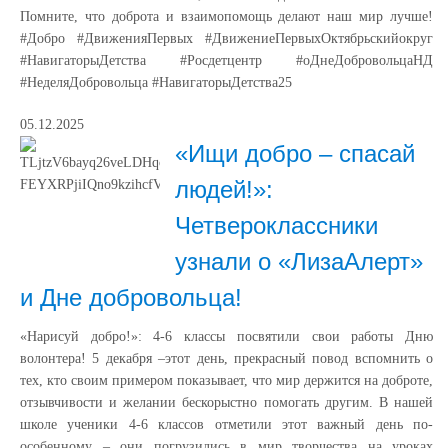
Помните, что доброта и взаимопомощь делают наш мир лучше!
#Добро #ДвиженияПервых #ДвижениеПервыхОктябрьскийокруг
#НавигаторыДетства #Росдетцентр #оДнеДобровольцаНД
#НеделяДобровольца #НавигаторыДетства25
05.12.2025
«Ищи добро – спасай
людей!»:
Четвероклассники
узнали о «ЛизаАлерт»
и Дне добровольца!
«Нарисуй добро!»: 4-6 классы посвятили свои работы Дню
волонтера! 5 декабря –этот день, прекрасный повод вспомнить о
тех, кто своим примером показывает, что мир держится на доброте,
отзывчивости и желании бескорыстно помогать другим. В нашей
школе ученики 4-6 классов отметили этот важный день по-
особенному – они погрузились в мир творчества на уроках